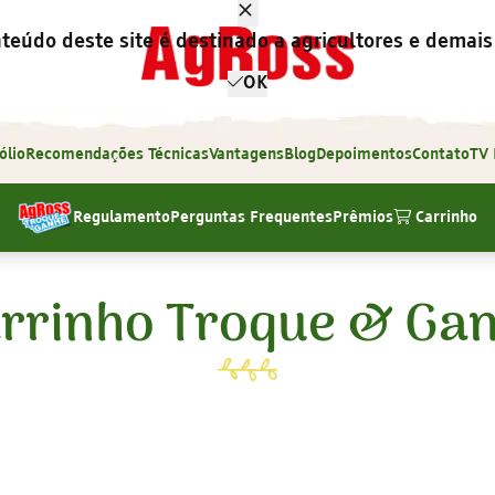
teúdo deste site é destinado a agricultores e demais 
OK
ólio
Recomendações Técnicas
Vantagens
Blog
Depoimentos
Contato
TV
Regulamento
Perguntas Frequentes
Prêmios
Carrinho
rrinho Troque & Ga