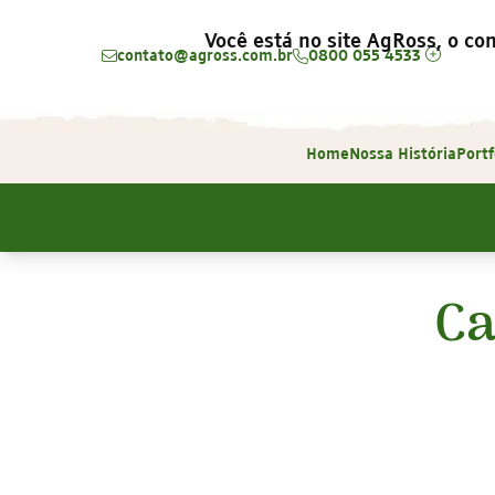
Você está no site AgRoss, o con
contato@agross.com.br
0800 055 4533
Home
Nossa História
Portf
Ca