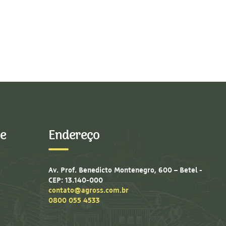
he
Endereço
Av. Prof. Benedicto Montenegro, 600 – Betel -
CEP: 13.140-000
contato@agross.com.br
0800 055 4533