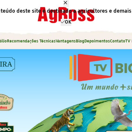
teúdo deste site é destinado a agricultores e demais 
OK
ólio
Recomendações Técnicas
Vantagens
Blog
Depoimentos
Contato
TV