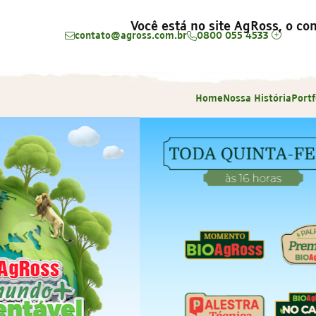
Você está no site AgRoss, o con
contato@agross.com.br
0800 055 4533
Home
Nossa História
Portf