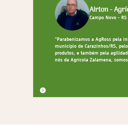
Airton - Agr
Campo Novo - RS
manal, faz
"Parabenizamos a AgRoss pela ini
assando
município de Carazinhos/RS, pelo
produtos, e também pela agilidad
nós da Agrícola Zalamena, somos
Item
2
of
8